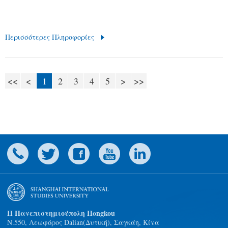
Περισσότερες Πληροφορίες
<<
<
1
2
3
4
5
>
>>
Η Πανεπιστημιούπολη Hongkou
N.550, Λεωφόρος Dalian(Δυτική), Σαγκάη, Κίνα