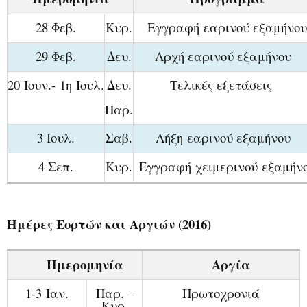
28 Φεβ.
Κυρ.
Εγγραφή
εαρινο
ύ
εξαμ
ήνου
29 Φεβ.
Δ
ευ.
Αρχή
εαρινο
ύ
εξαμ
ήνου
20
Ιουν.
-
1η Ιουλ.
Δευ.
Τελικές
εξετ
ά
σεις
–
Παρ.
3 Ιουλ.
Σαβ.
Λή
ξη εαρινο
ύ
εξαμ
ήνου
4 Σεπ.
Κυρ.
Εγγραφή
χειμερινο
ύ
εξαμ
ήν
Ημέρες Εορτών και Αργιών (2016)
Ημερομηνία
Αργία
1-3
Ιαν.
Παρ
. –
Πρωτοχρονιά
Κυρ
.