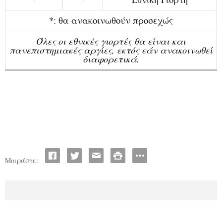
*: θα ανακοινωθο
ύ
ν προσεχ
ώς
Όλε
ς
οι εθνικ
ές
γιορτ
ές
θα ε
ί
ναι και
πανεπιστημιακ
ές
αργ
ί
ε
ς
, εκτ
ός
ε
ά
ν ανακοινωθε
ί
διαφορετικ
ά
.
Μοιράστε: