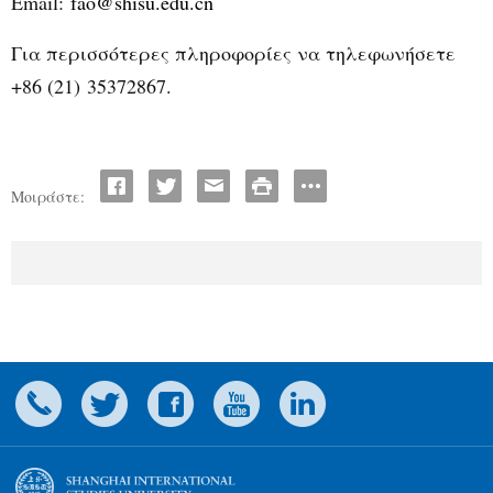
Email
:
fao
@
shisu
.
edu
.
cn
Για περισσότερες πληροφορίες να τηλεφωνήσετε
+86 (21)
35372867
.
Μοιράστε: