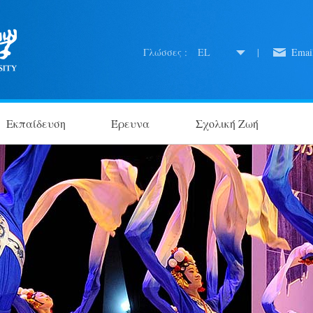
Γλώσσες :
EL
|
Emai
Εκπαίδευση
Έρευνα
Σχολική Ζωή