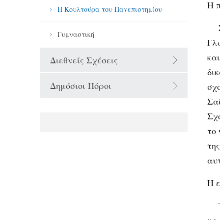
Η 
Η Κουλτούρα του Πανεπιστημίου
Γυμναστική
Γλ
κα
Διεθνείς Σχέσεις
δι
Δημόσιοι Πόροι
σχ
Σα
Σχ
το
της
αυ
Η 