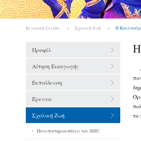
Κεντρική Σελίδα
>
Σχολική Ζωή
>
Η Κουλτούρα
Η
Προφίλ
Αίτηση Εισαγωγής
Αν
πα
Εκπαίδευση
δη
Όρ
Έρευνα
πο
Σχολική Ζωή
το
Πανεπιστημιουπόλεις του SISU