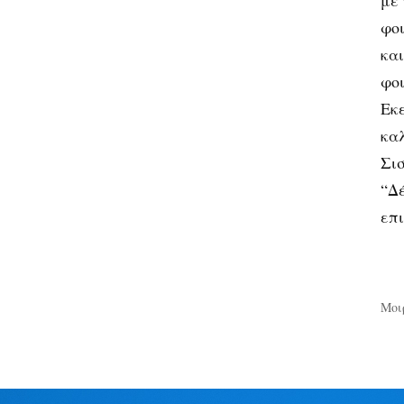
με
φο
κα
φοι
Εκε
κα
Σισ
“Δ
επ
Μοι