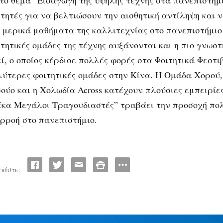
 το θέμα “Εισαγωγή της υψηλής τέχνης στα πανεπιστήμ
ιτητές για να βελτιώσουν την αισθητική αντίληψη και
ι μερικά μαθήματα της καλλιτεχνίας στο πανεπιστήμιο 
τητικές ομάδες της τέχνης αυξάνονται και η πιο γνωστ
ί, ο οποίος κέρδισε πολλές φορές στα Φοιτητικά Φεστι
λύτερες φοιτητικές ομάδες στην Κίνα. Η Ομάδα Χορού
ούο και η Χολωδία Across κατέχουν πλούσιες εμπειρίε
έκα Μεγάλοι Τραγουδιαστές” τραβάει την προσοχή πολ
ιρροή στο πανεπιστήμιο.
ράστε: