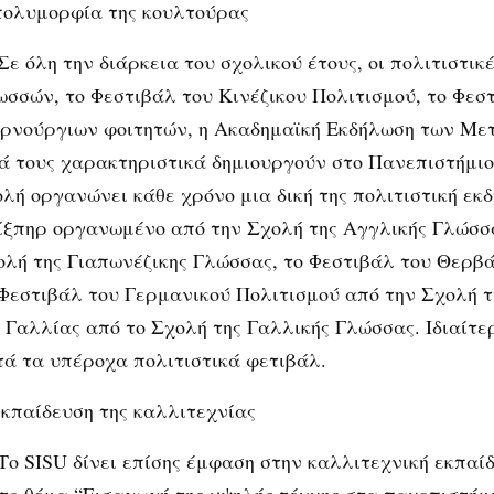
πολυμορφία της κουλτούρας
Σε όλη την διάρκεια του σχολικού έτους, οι πολιτιστι
ωσσών, το Φεστιβάλ του Κινέζικου Πολιτισμού, το Φεσ
ιρνούργιων φοιτητών, η Ακαδημαϊκή Εκδήλωση των Με
κά τους χαρακτηριστικά δημιουργούν στο Πανεπιστήμι
ολή οργανώνει κάθε χρόνο μια δική της πολιτιστική εκ
ίξπηρ οργανωμένο από την Σχολή της Αγγλικής Γλώσσα
ολή της Γιαπωνέζικης Γλώσσας, το Φεστιβάλ του Θερβ
 Φεστιβάλ του Γερμανικού Πολιτισμού από την Σχολή 
 Γαλλίας από το Σχολή της Γαλλικής Γλώσσας. Ιδιαίτε
τά τα υπέροχα πολιτιστικά φετιβάλ.
εκπαίδευση της καλλιτεχνίας
Το SISU δίνει επίσης έμφαση στην καλλιτεχνική εκπαίδ