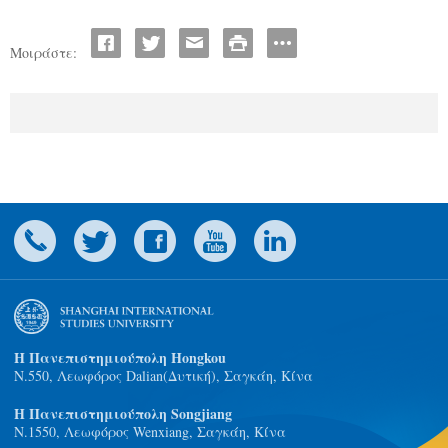
Μοιράστε:
Η Πανεπιστημιούπολη Hongkou
N.550, Λεωφόρος Dalian(Δυτική), Σαγκάη, Κίνα
Η Πανεπιστημιούπολη Songjiang
Ν.1550, Λεωφόρος Wenxiang, Σαγκάη, Κίνα