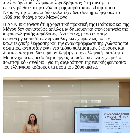
πρωτοπόρο του ελληνικού χοροδράματος. Στη συνέχεια
επικεντρώθηκε στην ανάλυση της παράστασης «Γιορτή του
Νερού», την οποία οι δύο καλλιτέχνιδες συνδημιούργησαν το
1939 στο Φράγμα του Μαραθώνα.
Η Δρ Kubic τόνισε ότι η χορευτική πρακτική της Πράτσικα και της
Μάνου δεν συνιστούσε απλώς μια δημιουργική επανερμηνεία της
αρχαιοελληνικής παράδοσης. Αντιθέτως, μέσα από την
επανενεργοποίηση των αρχαιολογικών χώρων ως τόπων
καλλιτεχνικής έκφρασης και την αναδιαμόρφωση της γλώσσας του
σώματος, ανέπτυξαν έναν νέο τρόπο πολιτισμικής έκφρασης και
διατύπωσαν μια ιδιαίτερη αντίληψη για την ελληνική ταυτότητα.
Με τον χορό ως μέσο δημιουργίας, πρόσφεραν ένα ξεχωριστό
πολιτισμικό «σενάριο» για τη συγκρότηση της εθνικής φαντασίας
του ελληνικού κράτους στα μέσα του 20ού αιώνα.