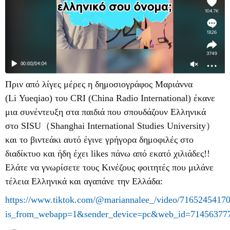
Πριν από λίγες μέρες η δημοσιογράφος Μαριάννα
(
Li
Yueqiao
) του
CRI
(
China
Radio
International
) έκανε
μια συνέντευξη στα παιδιά που σπουδάζουν Ελληνικά
στο
SISU
（
Shanghai
International
Studies
University
）
και το βιντεάκι αυτό έγινε γρήγορα δημοφιλές στο
διαδίκτυο και ήδη έχει
likes
πάνω από εκατό χιλιάδες!!
Ελάτε να γνωρίσετε τους Κινέζους φοιτητές που μιλάνε
τέλεια Ελληνικά και αγαπάνε την Ελλάδα:
https://www.tiktok.com/@mariannalee_/video/7165245417
is_from_webapp=1&sender_device=pc&web_id=71456377