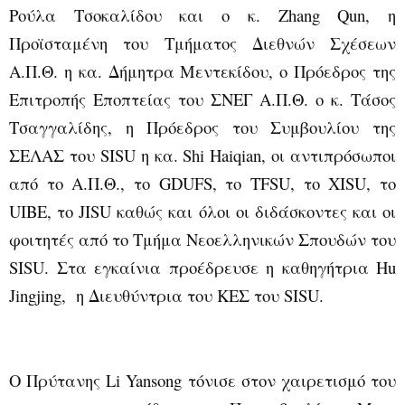
Ρούλα Τσοκαλίδου και ο κ.
Zhang
Qun
, η
Προϊσταμένη του Τμήματος Διεθνών Σχέσεων
Α.Π.Θ. η κα. Δήμητρα Μεντεκίδου, ο Πρόεδρος της
Επιτροπής Εποπτείας του ΣΝΕΓ Α.Π.Θ. ο κ. Τάσος
Τσαγγαλίδης, η Πρόεδρος του Συμβουλίου της
ΣΕΛΑΣ του
SISU
η κα.
Shi
Haiqian
, οι αντιπρόσωποι
από το Α.Π.Θ., το
GDUFS
, το
TFSU
, το
XISU
, το
UIBE
, το
JISU
καθώς και όλοι οι διδάσκοντες και οι
φοιτητές από το Τμήμα Νεοελληνικών Σπουδών του
SISU
. Στα εγκαίνια προέδρευσε η καθηγήτρια
Hu
Jingjing
,
η Διευθύντρια του ΚΕΣ του
SISU
.
Ο Πρύτανης
Li
Yansong
τόνισε στον χαιρετισμό του