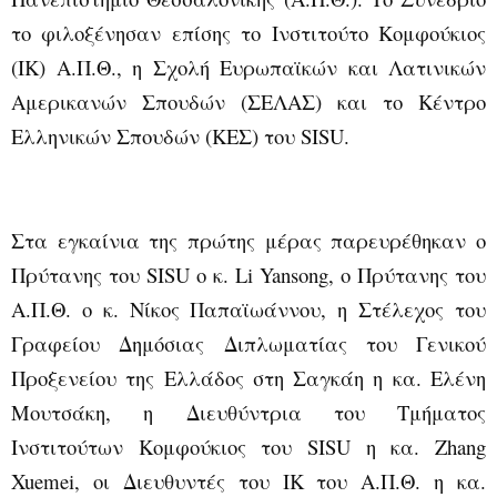
το φιλοξένησαν επίσης το Ινστιτούτο Κομφούκιος
(ΙΚ) Α.Π.Θ., η Σχολή Ευρωπαϊκών και Λατινικών
Αμερικανών Σπουδών (ΣΕΛΑΣ) και το Κέντρο
Ελληνικών Σπουδών (ΚΕΣ) του
SISU
.
Στα εγκαίνια της πρώτης μέρας παρευρέθηκαν ο
Πρύτανης του
SISU
ο κ.
Li
Yansong
, ο Πρύτανης του
Α.Π.Θ. ο κ. Νίκος Παπαϊωάννου, η Στέλεχος του
Γραφείου Δημόσιας Διπλωματίας του Γενικού
Προξενείου της Ελλάδος στη Σαγκάη η κα. Ελένη
Μουτσάκη, η Διευθύντρια του Τμήματος
Ινστιτούτων Κομφούκιος του
SISU
η κα.
Zhang
Xuemei
, οι Διευθυντές του ΙΚ του Α.Π.Θ. η κα.