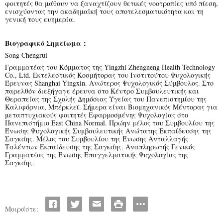
φοιτητές θα μάθουν να ξαναχτίζουν θετικές νοοτροπίες υπό πίεση,
ενισχύοντας την ακαδημαϊκή τους αποτελεσματικότητα και τη
γενική τους ευημερία.
Βιογραφικό Σημείωμα：
Song Chengrui
Γραμματέας του Κόμματος της Yingzhi Zhengneng Health Technology
Co., Ltd. Εκτελεστικός Κοσμήτορας του Ινστιτούτου Ψυχολογικής
Έρευνας Shanghai Yingxin. Ανώτερος Ψυχολογικός Σύμβουλος. Στο
παρελθόν διεξήγαγε έρευνα στο Κέντρο Συμβουλευτικής και
Θεραπείας της Σχολής Δημόσιας Υγείας του Πανεπιστημίου της
Καλιφόρνια, Μπέρκλεϊ. Σήμερα είναι Βιομηχανικός Μέντορας για
μεταπτυχιακούς φοιτητές Εφαρμοσμένης Ψυχολογίας στο
Πανεπιστήμιο East China Normal. Πρώην μέλος του Συμβουλίου της
Ένωσης Ψυχολογικής Συμβουλευτικής Ανώτατης Εκπαίδευσης της
Σαγκάης. Μέλος του Συμβουλίου της Ένωσης Ανταλλαγής
Ταλέντων Εκπαίδευσης της Σαγκάης. Αναπληρωτής Γενικός
Γραμματέας της Ένωσης Επαγγελματικής Ψυχολογίας της
Σαγκάης.
Μοιράστε: