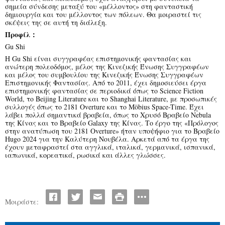
σημεία σύνδεσης μεταξύ του «μέλλοντος» στη φανταστική
δημιουργία και του μέλλοντος των πόλεων. Θα μοιραστεί τις
σκέψεις της σε αυτή τη διάλεξη.
Προφίλ：
Gu Shi
Η Gu Shi είναι συγγραφέας επιστημονικής φαντασίας και
ανώτερη πολεοδόμος, μέλος της Κινεζικής Ένωσης Συγγραφέων
και μέλος του συμβουλίου της Κινεζικής Ένωσης Συγγραφέων
Επιστημονικής Φαντασίας. Από το 2011, έχει δημοσιεύσει έργα
επιστημονικής φαντασίας σε περιοδικά όπως το Science Fiction
World, το Beijing Literature και το Shanghai Literature, με προσωπικές
συλλογές όπως το 2181 Overture και το Möbius Space-Time. Έχει
λάβει πολλά σημαντικά βραβεία, όπως το Χρυσό Βραβείο Nebula
της Κίνας και το Βραβείο Galaxy της Κίνας. Το έργο της «Πρόλογος
στην ανατύπωση του 2181 Overture» ήταν υποψήφιο για το Βραβείο
Hugo 2024 για την Καλύτερη Νουβέλα. Αρκετά από τα έργα της
έχουν μεταφραστεί στα αγγλικά, ιταλικά, γερμανικά, ισπανικά,
ιαπωνικά, κορεατικά, ρωσικά και άλλες γλώσσες.
Μοιράστε: