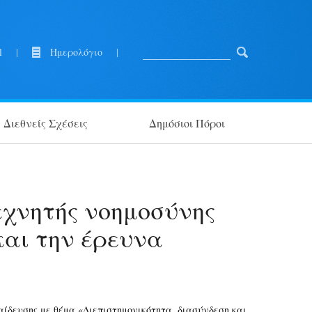
l
|
Ημερολόγιο
|
Διεθνείς Σχέσεις
Δημόσιοι Πόροι
εχνητής νοημοσύνης
και την έρευνα
αίδευσης με θέμα «Διεπιστημονικότητα, διασύνδεση και