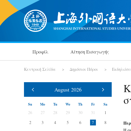
Προφίλ
Αίτηση Εισαγωγής
Κεντρική Σελίδα
>
Δημόσιοι Πόροι
>
Εκδηλώσε
Κ
August
2026
σ
Su
Mo
Tu
We
Th
Fr
Sa
26
27
28
29
30
31
1
2
3
4
5
6
7
8
Πε
Η σ