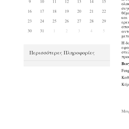
9
10
11
12
13
14
15
ολο
συγ
16
17
18
19
20
21
22
θέμ
και
23
24
25
26
27
28
29
ερε
σπο
30
31
1
2
3
4
5
αντ
μετ
Η δ
εφα
Περισσότερες Πληροφορίες
στυ
προ
Βιο
Fen
Καθ
Κύρ
Μοι