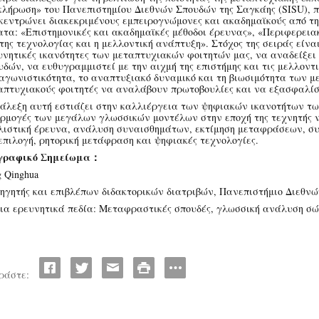
κλήρωση» του Πανεπιστημίου Διεθνών Σπουδών της Σαγκάης (SISU), 
κεντρώνει διακεκριμένους εμπειρογνώμονες και ακαδημαϊκούς από τη
ατα: «Επιστημονικές και ακαδημαϊκές μέθοδοι έρευνας», «Περιφερειακ
 της τεχνολογίας και η μελλοντική ανάπτυξη». Στόχος της σειράς είνα
υνητικές ικανότητες των μεταπτυχιακών φοιτητών μας, να αναδείξει
υδών, να ευθυγραμμιστεί με την αιχμή της επιστήμης και τις μελλοντ
αγωνιστικότητα, το αναπτυξιακό δυναμικό και τη βιωσιμότητα των μ
απτυχιακούς φοιτητές να αναλάβουν πρωτοβουλίες και να εξασφαλίσ
ιάλεξη αυτή εστιάζει στην καλλιέργεια των ψηφιακών ικανοτήτων τω
ρμογές των μεγάλων γλωσσικών μοντέλων στην εποχή της τεχνητής ν
λιστική έρευνα, ανάλυση συναισθημάτων, εκτίμηση μεταφράσεων, συ
επιλογή, ρητορική μετάφραση και ψηφιακές τεχνολογίες.
γραφικό Σημείωμα：
g Qinghua
ηγητής και επιβλέπων διδακτορικών διατριβών, Πανεπιστήμιο Διεθν
ια ερευνητικά πεδία: Μεταφραστικές σπουδές, γλωσσική ανάλυση σ
ράστε: