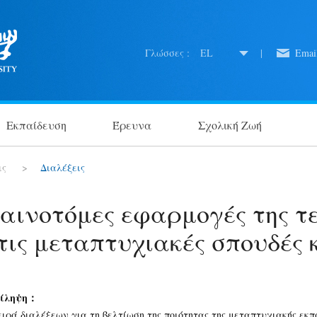
Γλώσσες :
EL
|
Emai
Εκπαίδευση
Έρευνα
Σχολική Ζωή
ις
>
Διαλέξεις
αινοτόμες εφαρμογές της τ
τις μεταπτυχιακές σπουδές 
ρίληψη：
ειρά διαλέξεων για τη βελτίωση της ποιότητας της μεταπτυχιακής εκπ