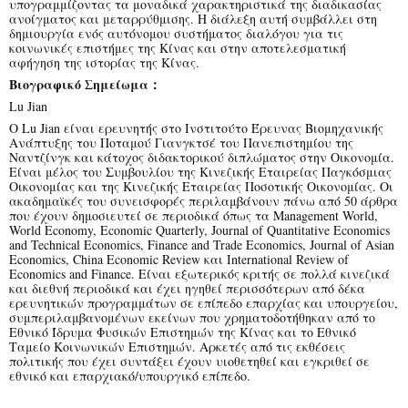
υπογραμμίζοντας τα μοναδικά χαρακτηριστικά της διαδικασίας
ανοίγματος και μεταρρύθμισης. Η διάλεξη αυτή συμβάλλει στη
δημιουργία ενός αυτόνομου συστήματος διαλόγου για τις
κοινωνικές επιστήμες της Κίνας και στην αποτελεσματική
αφήγηση της ιστορίας της Κίνας.
Βιογραφικό Σημείωμα：
Lu Jian
Ο Lu Jian είναι ερευνητής στο Ινστιτούτο Έρευνας Βιομηχανικής
Ανάπτυξης του Ποταμού Γιανγκτσέ του Πανεπιστημίου της
Ναντζίνγκ και κάτοχος διδακτορικού διπλώματος στην Οικονομία.
Είναι μέλος του Συμβουλίου της Κινεζικής Εταιρείας Παγκόσμιας
Οικονομίας και της Κινεζικής Εταιρείας Ποσοτικής Οικονομίας. Οι
ακαδημαϊκές του συνεισφορές περιλαμβάνουν πάνω από 50 άρθρα
που έχουν δημοσιευτεί σε περιοδικά όπως τα Management World,
World Economy, Economic Quarterly, Journal of Quantitative Economics
and Technical Economics, Finance and Trade Economics, Journal of Asian
Economics, China Economic Review και International Review of
Economics and Finance. Είναι εξωτερικός κριτής σε πολλά κινεζικά
και διεθνή περιοδικά και έχει ηγηθεί περισσότερων από δέκα
ερευνητικών προγραμμάτων σε επίπεδο επαρχίας και υπουργείου,
συμπεριλαμβανομένων εκείνων που χρηματοδοτήθηκαν από το
Εθνικό Ίδρυμα Φυσικών Επιστημών της Κίνας και το Εθνικό
Ταμείο Κοινωνικών Επιστημών. Αρκετές από τις εκθέσεις
πολιτικής που έχει συντάξει έχουν υιοθετηθεί και εγκριθεί σε
εθνικό και επαρχιακό/υπουργικό επίπεδο.