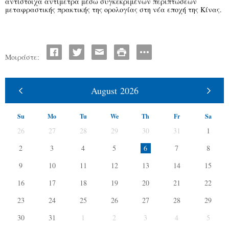
αντίστοιχα αντίμετρα μέσω συγκεκριμένων περιπτώσεων
μεταφραστικής πρακτικής της ορολογίας στη νέα εποχή της Κίνας.
Μοιράστε:
August
2026
Su
Mo
Tu
We
Th
Fr
Sa
26
27
28
29
30
31
1
2
3
4
5
6
7
8
9
10
11
12
13
14
15
16
17
18
19
20
21
22
23
24
25
26
27
28
29
30
31
1
2
3
4
5